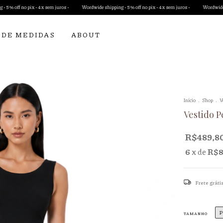
• 4x sem juros •
Wordwide shipping • 5% off no pix • 4x sem juros •
Wordwide shipping • 5% of
 DE MEDIDAS
ABOUT
Início
.
Shop
.
V
Vestido 
R$489,8
6
x de
R$8
Frete gráti
P
TAMANHO