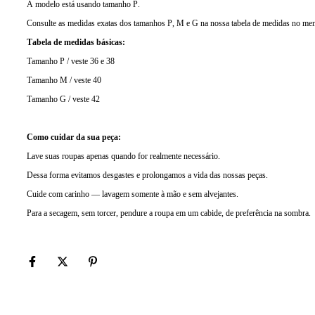
A modelo está usando tamanho P.
Consulte as medidas exatas dos tamanhos P, M e G na nossa tabela de medidas no me
Tabela de medidas básicas:
Tamanho P / veste 36 e 38
Tamanho M / veste 40
Tamanho G / veste 42
Como cuidar da sua peça:
Lave suas roupas apenas quando for realmente necessário.
Dessa forma evitamos desgastes e prolongamos a vida das nossas peças.
Cuide com carinho — lavagem somente à mão e sem alvejantes.
Para a secagem, sem torcer, pendure a roupa em um cabide, de preferência na sombra.