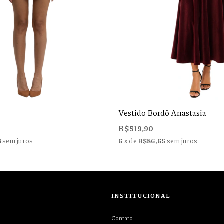
Vestido Bordô Anastasia
R$519,90
8
sem juros
6
x de
R$86,65
sem juros
INSTITUCIONAL
Contato