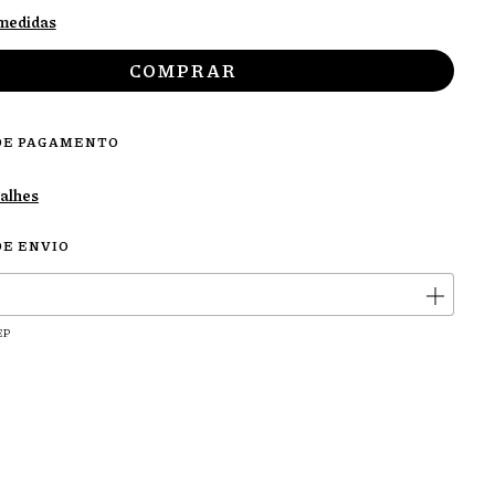
 medidas
DE PAGAMENTO
talhes
DE ENVIO
ALTERAR CEP
CEP:
EP