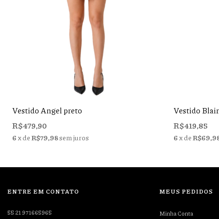
Vestido Angel preto
Vestido Blair
R$479,90
R$419,85
6
x de
R$79,98
sem juros
6
x de
R$69,9
ENTRE EM CONTATO
MEUS PEDIDOS
55 21 971665965
Minha Conta