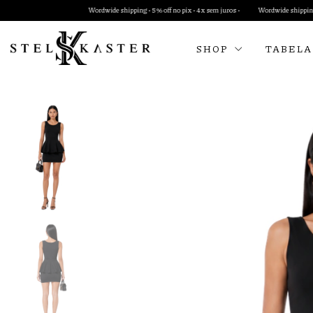
Wordwide shipping • 5% off no pix • 4x sem juros •
Wordwide shipping • 5% off no pix 
SHOP
TABELA