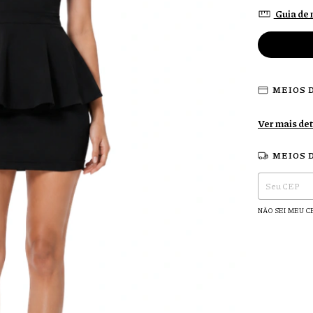
Guia de
MEIOS 
Ver mais de
MEIOS 
Entregas para o 
NÃO SEI MEU C