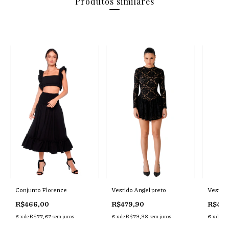
Produtos similares
Conjunto Florence
Vestido Angel preto
Vestido
R$466,00
R$479,90
R$469
6
x de
R$77,67
sem juros
6
x de
R$79,98
sem juros
6
x de
R$