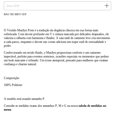
ALTERAR CEP
Entregas para o CEP:
NÃO SEI MEU CEP
O Vestido Marilyn Preto é a tradução da elegância clássica em sua forma mais
sofisticada. Com decote profundo em V e cintura marcada por delicados drapeados, ele
valoriza a silhueta com harmonia e fluidez. A saia midi de caimento leve cria movimento
a cada passo, enquanto o decote nas costas adiciona um toque sutil de sensualidade e
poder.
Confeccionado em tecido fluido, o Marilyn proporciona conforto e um caimento
impecável, perfeito para eventos noturnos, ocasiões especiais ou momentos que pedem
um look marcante e refinado. Um ícone atemporal, pensado para mulheres que exalam
confiança e charme natural.
Composição:
100% Poliéster
A modelo está usando tamanho P.
Consulte as medidas exatas dos tamanhos P, M e G na nossa
tabela de medidas no
menu
.