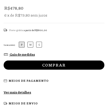
R$478,80
6
x de
R$79,80
sem juros
Frete grátis
a partir de
R$800,00
P
M
G
TAMANHO
Guia de medidas
MEIOS DE PAGAMENTO
Ver mais detalhes
MEIOS DE ENVIO