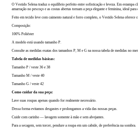
O Vestido Selena traduz o equilíbrio perfeito entre sofisticação e leveza. Em estampa 
amarração no pescoço e as costas abertas tornam a peça elegante e feminina, ideal para
Feito em tecido leve com caimento natural e forro completo, o Vestido Selena oferec
Composição:
100% Poliéster
A modelo está usando tamanho P.
Consulte as medidas exatas dos tamanhos P, M e G na nossa tabela de medidas no me
Tabela de medidas básicas:
Tamanho P / veste 36 e 38
Tamanho M / veste 40
Tamanho G / veste 42
Como cuidar da sua peça:
Lave suas roupas apenas quando for realmente necessário.
Dessa forma evitamos desgastes e prolongamos a vida das nossas peças.
Cuide com carinho — lavagem somente à mão e sem alvejantes.
Para a secagem, sem torcer, pendure a roupa em um cabide, de preferência na sombra.