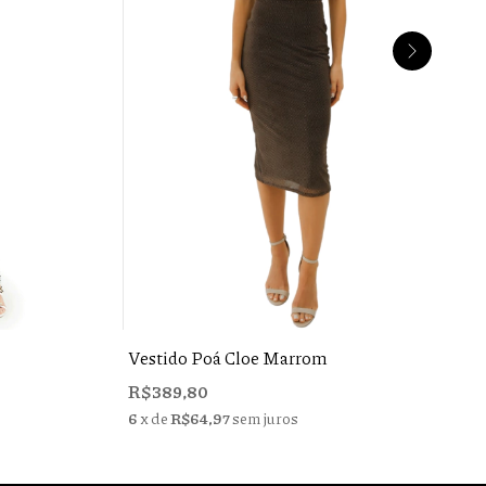
Vestido Poá Cloe Marrom
R$389,80
6
x de
R$64,97
sem juros