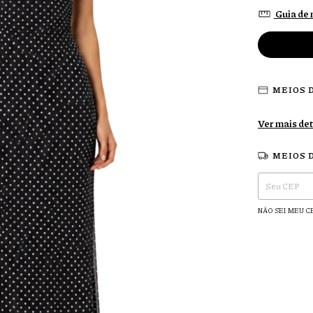
Guia de
MEIOS 
Ver mais de
MEIOS 
Entregas para o 
NÃO SEI MEU C