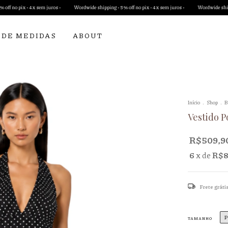
sem juros •
Wordwide shipping • 5% off no pix • 4x sem juros •
Wordwide shipping • 5% off no 
 DE MEDIDAS
ABOUT
Início
.
Shop
.
B
Vestido P
R$509,9
6
x de
R$8
Frete gráti
P
TAMANHO