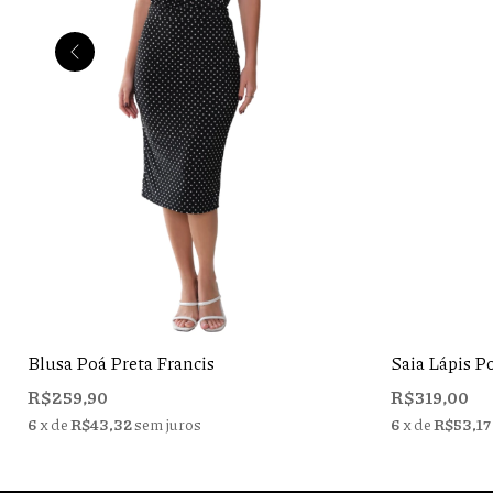
Blusa Poá Preta Francis
Saia Lápis P
R$259,90
R$319,00
6
x de
R$43,32
sem juros
6
x de
R$53,17