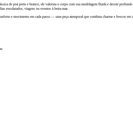
clássica de poá preto e branco, ele valoriza o corpo com sua modelagem fluida e decote profundo
 dias ensolarados, viagens ou eventos à beira-mar.
e conforto e movimento em cada passo — uma peça atemporal que combina charme e frescor em q
nu.