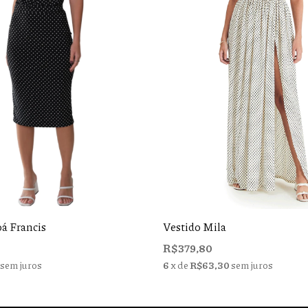
oá Francis
Vestido Mila
R$379,80
sem juros
6
x de
R$63,30
sem juros