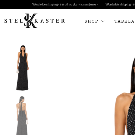
Wordwide shipping • 5% off no pix • 4x sem juros •
Wordwide shipping • 5% off no pix • 4x 
SHOP
TABELA