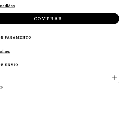
 medidas
DE PAGAMENTO
talhes
DE ENVIO
ALTERAR CEP
CEP:
EP